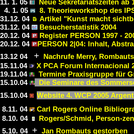
11. 1.
0
5
Neue Sekretariatszeiten ab 
4
. 1. 05
8. Theorieworkshop des IP
31.12.
0
4
Artikel "Kunst macht sichtb
31.12.
0
4
Besucherstatistik 2004
20.12.
0
4
I
Register
PERSON 1997 - 20
20.12.
0
4
PERSON 2|04: Inhalt, Abstrac
+
13.12
0
4
Nachrufe Merry, Rombaut
15.11.
0
4
X PCA Forum Internacional 
19.11.
0
4
Termine Praxisgruppe für G
15.10.
0
4
Die Seminare des Sommers
15.10.
0
4
Website 4. WCP 2005 Argenti
8.11.
0
4
Carl Rogers Online Bibliograf
8.10.
0
4
Rogers/Schmid, Person-zent
+
5.10.
0
4
Jan Rombauts gestorben