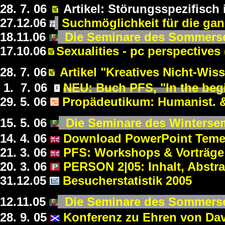
28. 7.
0
6
Artikel: Störungsspezifisch
27.12.
0
6
Suchmöglichkeit für die ga
18.11.
0
6
Die Seminare des Sommers
17.10.
0
6
Sexualities - pc perspectives
28. 7.
0
6
Artikel "Kreatives Nicht-Wis
1. 7.
0
6
NEU: Buch PFS, "In the begin
29. 5.
0
6
Propädeutikum: Humanist. & 
15. 5.
0
6
Die Seminare des Winterse
14. 4.
0
6
Download PowerPoint Teme
21. 3.
0
6
PFS: Workshops & Vorträge
20. 3.
0
6
PERSON 2|05: Inhalt, Abstrac
31.12.
0
5
Besucherstatistik 2005
12.11.
0
5
Die Seminare des Sommers
28. 9.
0
5
Konferenz zu Ehren von Da