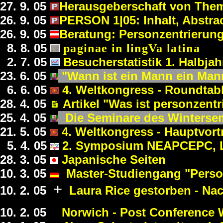
27. 9.
0
5
Herausgeberschaft von Them
26. 9.
0
5
PERSON 1|05: Inhalt, Abstrac
26. 9.
0
5
Beratung: Personzentrieru
8. 8. 05
paginae in lingVa latina
2. 7.
0
5
Besucherstatistik 1. Halbjah
23. 6.
0
5
"Wann ist ein Mann ein Man
6. 6.
0
5
4. Weltkongress - Roundtab
28. 4.
0
5
Artikel "Was ist personzentr
25. 4.
0
5
Die Seminare des Winterse
21. 5.
0
5
4. Weltkongress - Hauptvor
5. 4.
0
5
2. Symposium NEAPCEPC, 
28. 3.
0
5
Japanische Seiten
10. 3.
0
5
Master-Studiengang "Perso
+
10. 2.
0
5
Laura Rice gestorben - Nac
10. 2.
0
5
Norwich - Post Conference 