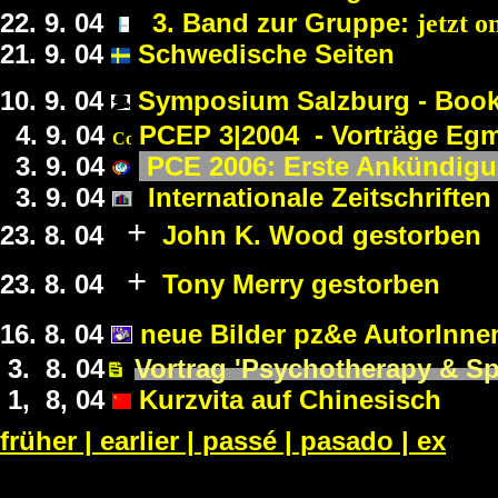
22. 9.
0
4
3. Band zur Gruppe:
jetzt o
21. 9.
0
4
Schwedische Seiten
10. 9.
0
4
Symposium Salz
burg - Book
4. 9.
0
4
PCEP 3|2004 - Vorträge Eg
3. 9.
0
4
PCE 2006: Erste Ankündigun
3. 9.
0
4
Internationale Zeitschrift
+
23. 8.
0
4
John K. Wood gestorben
+
23. 8.
0
4
Tony Merry gestorben
16. 8.
0
4
neue Bilder pz&e AutorInne
3. 8.
0
4
Vortrag 'Psychotherapy & Spi
1, 8,
0
4
Kurzvita auf Chinesisch
früher | earlier | passé | pasado | ex