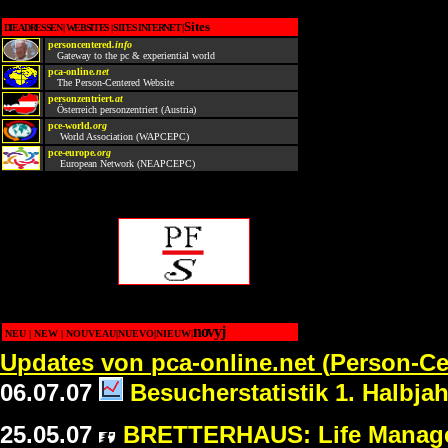
Sites
DIE ADRESSEN
WEBSITES
S
ITES INTERNET
personcentered
.info
Gateway to the pc & experiential world
pca-online
.net
The Person-Centered Website
personzentriert
.at
Österreich personzentriert
(Austria)
pce-world
.org
World Association
(WAPCEPC)
pce-europe
.
org
European Network
(NEAPCEPC)
novyj
NEU
|
NEW
|
NOUVEAU|NUEVO|NIEUW
|
U
pdate
s
von
pca-online.net
(
Person-Ce
06.07.
0
7
Besucherstatistik 1. Halbja
25
.05.
07
BRETTERHAUS: Life Manag