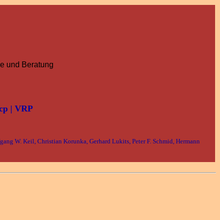
pie und Beratung
cp | VRP
fgang W. Keil, Christian Korunka, Gerhard Lukits, Peter F. Schmid, Hermann