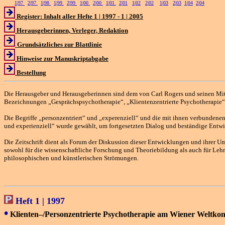
1|97
2|97
1|98
1|99
2|99
1|00
2|00
1|01
2|01
1|02
2|02
1|03
2|03
1|04
2|04
Register: Inhalt aller Hefte 1 | 1997 - 1 | 2005
Herausgeberinnen, Verleger, Redaktion
Grundsätzliches zur Blattlinie
Hinweise zur Manuskriptabgabe
Bestellung
Die Herausgeber und Herausgeberinnen sind dem von Carl Rogers und seinen Mita
Bezeichnungen „Gesprächspsychotherapie“, „Klientenzentrierte Psychotherapie“ 
Die Begriffe „personzentriert“ und „experenziell“ und die mit ihnen verbundene
und experienziell“ wurde gewählt, um fortgesetzten Dialog und beständige Entwic
Die Zeitschrift dient als Forum der Diskussion dieser Entwicklungen und ihrer 
sowohl für die wissenschaftliche Forschung und Theoriebildung als auch für Leh
philosophischen und künstlerischen Strömungen.
Heft 1 | 1997
•
Klienten–/Personzentrierte Psychotherapie am Wiener Weltko