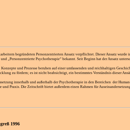
rbeitern begründeten Personzentrierten Ansatz verpflichtet. Dieser Ansatz wurde
und „Personzentrierte Psychotherapie“ bekannt. Seit Beginn hat der Ansatz unters
n Konzepte und Prozesse beruhen auf einer umfassenden und reichhaltigen Geschich
klung zu fördern; es ist nicht beabsichtigt, ein bestimmtes Verständnis dieser An
Umsetzung innerhalb und außerhalb der Psychotherapie in den Bereichen
der Human-
re und Praxis. Die Zeitschrift bietet außerdem einen Rahmen für Auseinandersetzun
ngreß 1996