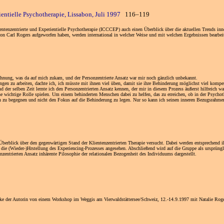
ientielle Psychotherapie, Lissabon, Juli 1997
116–119
lientenzentrierte und Experientielle Psychotherapie (ICCCEP) auch einen Überblick über die aktuellen Trends i
n von Carl Rogers aufgeworfen haben, werden international in welcher Weise und mit welchen Ergebnissen bearbe
hnung, was da auf mich zukam, und der Personzentrierte Ansatz war mir noch gänzlich unbekannt.
en zu arbeiten, dachte ich, ich müsste mit ihnen viel üben, damit sie ihre Behinderung möglichst viel kompens
 der selben Zeit lernte ich den Personzentrierten Ansatz kennen, der mir in diesem Prozess äußerst hilfreich wa
e wichtige Rolle spielen. Um einem behinderten Menschen dabei zu helfen, das zu erreichen, ob in der Psychothe
son zu begegnen und nicht den Fokus auf die Behinderung zu legen. Nur so kann ich seinen inneren Bezugsrahm
berblick über den gegenwärtigen Stand der Klientenzentrierten Therapie versucht. Dabei werden entsprechend ihre
ie (Wieder-)Hrstellung des Experiencing-Prozesses angesehen. Abschließend wird auf die Gruppe als ursprüngli
zentrierten Ansatz inhärente Pilosophie der relationalen Bezogenheit des Individuums dargestellt.
cke der Autorin von einem Workshop im Weggis am Vierwaldstättersee/Schweiz, 12.-14.9.1997 mit Natalie Roge