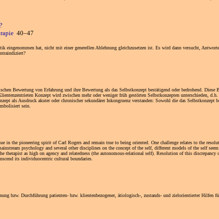
?
herapie
40–47
tik eingenommen hat, nicht mit einer generellen Ablehnung gleichzusetzen ist. Es wird dann versucht, Antworte
traindiziert?
ismischen Bewertung von Erfahrung und ihre Bewertung als das Selbstkonzept bestätigend oder bedrohend. Dies
ientenzentrieten Konzept wird zwischen mehr oder weniger früh gestörten Selbstkonzepten unterschieden, d.h. 
zept als Ausdruck akuter oder chronischer sekundärer Inkongruenz verstanden: Sowohl die das Selbstkonzept b
mbolisiert sein.
 in the pioneering spirit of Carl Rogers and remain true to being oriented. One challenge relates to the resolut
ainstream psychology and several other disciplines on the concept of the self, different models of the self seem 
 the therapist as high on agency and relatedness (the autonomous-relational self). Resolution of this discrepancy
anscend its individuocentric cultural boundaries.
ng bzw. Durchführung patienten- bzw. klientenbezogener, ätiologisch-, zustands- und zielorientierter Hilfen fü