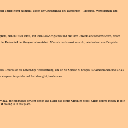
 dieser Therapieform ausmacht. Neben der Grundhaltung des Therapeuten – Empathie, Wertschätzung und
glicht, sich mit sich selbst, mit ihren Schwierigkeiten und mit ihrer Umwelt auseinanderzusetzen, bisher
her Bestandteil der therapeutischen Arbeit. Wie sich das konkret auswirkt, wird anhand von Beispielen
eren Bedürfnisse die notwendige Voraussetzung, um sie zur Sprache zu bringen, sie auszudrücken und sie als
der eingenen Ansprüche und Leitideen gibt, beschrieben.
ividual, the congruence between person and planet also comes within its scope. Client-centred therapy is able
f healing is to take place.