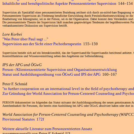
Inhaltliche und berufspolitische Aspekte Personzentrierter Supervision
144–154
Supervision als Spezialfall einer personzentrierten Beziehung zeichnet sich durch un-mittel-bare Begegnung v
Personzentrierte Supervision als Förderung beruflicher Entwicklung durch Persönlichkeitsentwicklung ist di
Bearbeitung von Inkongruenz, sei es der Person, sei es der Organisation. Dabei kommt dem Verständnis und 
Die personzentrierte Theorie der Supervision läuft manchen gegenwärtigen Tendenzen der begrüßenswerten Prof
verbandszentrierte Diskussion um Supervision betrifft.
Lore Korbei
"Was Peter über Paul sagt ..."
Supervision aus der Sicht einer Pschotherapeutin
155–159
Supervision bezieht sich auf ein Interaktionsfeld, das der Supervisand/die Supervisandin berichtend anbiet
Kontrollfunktion und Wissensvermittlung neben den Angeboten zur Selbsterfahrung.
IPS der APG und ÖGwG
Person–/Klientenzentrierte Supervision und Organisationsentwicklung
Statut und Ausbildungsordnung von ÖGwG und IPS der APG
160–167
Peter F. Schmid
"to further cooperation on an international level in the field of psychotherapy and
Zur Gründung der World Association for Person-Centered Counseling and Psychot
PERSON dokumentiert im folgenden das Statut mitsamt der Ausbildungsordnung der neuen gemeinsamen Aus-, 
Anrechenbarkeit für Personen, die bereits eine Ausbildung bei APG oder ÖGwG absolviert haben oder dort in
World Association for Person-Centered Counseling and Psychotherapy (WAPCCP)
Provisional Statutes 172f
Weitere aktuelle Literatur zum Personzentrierten Ansatz
zusammengestellt von Peter F. Schmid
U3