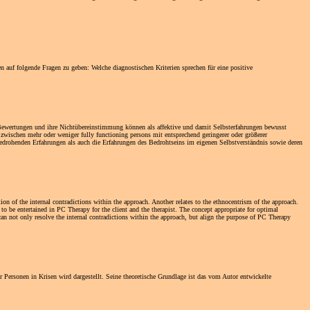
n auf folgende Fragen zu geben: Welche diagnostischen Kriterien sprechen für eine positive
e Bewertungen und ihre Nichtübereinstimmung können als affektive und damit Selbsterfahrungen bewusst
zwischen mehr oder weniger fully functioning persons mit entsprechend geringerer oder größerer
edrohenden Erfahrungen als auch die Erfahrungen des Bedrohtseins im eigenen Selbstverständnis sowie deren
ion of the internal contradictions within the approach. Another relates to the ethnocentrism of the approach.
to be entertained in PC Therapy for the client and the therapist. The concept appropriate for optimal
 can not only resolve the internal contradictions within the approach, but align the purpose of PC Therapy
r Personen in Krisen wird dargestellt. Seine theoretische Grundlage ist das vom Autor entwickelte