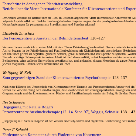
Fortschritte in der eigenen Identitätsentwicklung
Bericht über die Vierte Internationale Konferenz für Klientenzentrierte und Exper
Der Artikel versucht als Bericht über die 1997 in Lissabon abgelaufene Vierte Internationale Konferenz für K
folgende Aspekte reflektiert: Welche forschungsleitenden Fragestellungen, die die paradigmatischen Arbeite
Herausforderungen für personzentrierte Praktikerinnen und Forscher erkannt?
Elisabeth Zinschitz
Der Personzentrierte Ansatz in der Behindertenarbeit
120–127
Vor neun Jahren wurde ich zu ersten Mal mit dem Thema Behinderung konfrontiert. Damals hatte ich keine A
Als ich begann, in der Frühförderung und Familienbegleitung mit Kleinkindern mit verschiedenen Behinderung
ich von ihnen gelernt zu begreifen, genau zu schauen, genau hinzuhören und ihre Sprache zu sprechen. Während
Ein sehr wichtiger Schwerpunkt in meiner Arbeit ist die Lebensqualität, wobei Integration und Autonomie ein
Behinderung, seine seelische Entwicklung beeinflusst hat, und anderseits, diesem Menschen als ganzer Per
jeweils möglichen Rahmen selbst bestimmend zu leben.
Wolfgang W. Keil
Zum gegenwärtigen Stand der Klientenzentrierten Psychotherapie
128–137
Nach einer Klärung des Unterschieds von Klientenzentrierter Therapie und Personzentriertem Ansatz wird ein Ü
werden die Verwirklichung der Grundhaltungen, das Gewahrwerden der störungsspezifischen Inkongruenz und d
Gruppentherapie und der klientenzentrierten Kinder- und Familientherapie werden als Beleg für die dem Person
Ilse Schneider
Begegnung mit Natalie Rogers
Personzentrierte Ausdruckstherapie (12.-14. Sept. 97), Weggis, Schweiz
138–143
„Begegnung mit Nathalie Rogers“ ist der Versuch einer subjektiven und objektiven Beschreibung der Eindrü
Peter F. Schmid
Förderung von Kompetenz durch Förderung von Kongruenz