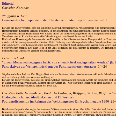
Editorial
Christian Korunka
Wolfgang W. Keil
Hermeneutische Empathie in der Klientenzentrierten Psychotherapie
5–13
Es wird die These vertreten, dass die Empathie in der Klientenzentrierten Psychotherapie eine hermeneutisc
Hermeneutische Empathie versucht demnach, in der Begegnung mit unvollständigem Klienten-Erleben dessen
zwischenmenschlichen Beziehungen von Rogers bieten vor allem die kongruenten nicht-akzeptierenden und ni
Verstehens bzw. m.E. die interaktionelle Orientierung von van Kessel & van der Linden.
Die konkrete Umsetzung der hermeneutischen Empathie in der Klientenzentrierten Therapie wird im Form von
meisten auf die Inkongruenzen des Klienten. Unter Einbezug einer lebensgeschichtlichen Perspektive kann im
mit sich bringen, wird hermeneutisches Verstehen erst ermöglicht durch einfühlendes Wissen vom Wesen und 
Selbstverstehen anregen. Erst dann ist er in der Lage, kongruent auf den Klienten zu reagieren. Die Hervorh
hermeneutische Dimension gesehen und umgesetzt wird.
Peter F. Schmid
"Einem Menschen begegnen heißt. von einem Rätsel wachgehalten werden." (E. 
Perspektiven zur Weiterentwicklung des Personzentrierten Ansatzes
14–24
10 jahre nach dem Tod von Carl Rogers lässt sich ein Resümee ziehen: Was haben uns bald sechs Jahrzehnte de
welche Richtung steht eine Weiterentwicklung an?
Es wird die These vetreten, dass dies auf einen wahrhaft personalen und sozialen Ansatz hin geschehen soll
in Theorie und Praxis vollziehen. Insofern tritt der Ansatz an, - wie jeder gute Therapeut in einer Therapie 
für den Personzentrierten Ansatz selbst erst noch aus.
Christine Butterfield–Meisel, Boglarka Hadinger, Wolfgang W. Keil, Wolfram K
Dialog der Schulen: Ähnlichkeiten und Differenzen
Podiumsdiskussion im Rahmen des Weltkongresses für Psychotherapie 1996
25–
Bei diesem Gespräch, das wegen des enormen Pulikumsinteresse in einem überfüllten Saal stattfand, kamen ein
Keywords genannten Themen. Selbstverständlich mussten in einem solchen Rahmen sowohl die Themen wie deren
zu danken, dass einzelne Themen systematischer behandelt wurden. Bei allen Differenzen, etwa hinsichtlich 