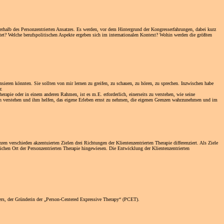
nnerhalb des Personzentrierten Ansatzes. Es werden, vor dem Hintergrund der Kongresserfahrungen, dabei kurz
itet? Welche berufspolitischen Aspekte ergeben sich im internationalen Kontext? Wohin werden die größten
ieren könnten. Sie sollten von mir lernen zu greifen, zu schauen, zu hören, zu sprechen. Inzwischen habe
r.
rapie oder in einem anderen Rahmen, ist es m.E. erforderlich, einerseits zu verstehen, wie seine
en verstehen und ihm helfen, das eigene Erleben ernst zu nehmen, die eigenen Grenzen wahrzunehmen und im
n verschieden akzentuierten Zielen drei Richtungen der Klientenzentrierten Therapie differenziert. Als Ziele
chen Ort der Personzentrierten Therapie hingewiesen. Die Entwicklung der Klientenzentrierten
rs, der Gründerin der „Person-Centered Expressive Therapy“ (PCET).