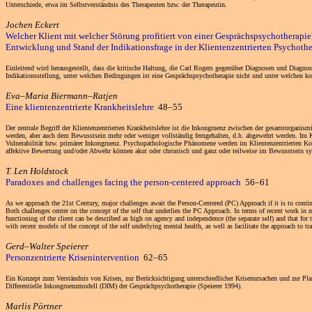
Unterschiede, etwa im Selbstverständnis des Therapeuten bzw. der Therapeutin.
Jochen Eckert
Welcher Klient mit welcher Störung profitiert von einer Gesprächspsychotherapie
Entwicklung und Stand der Indikationsfrage in der Klientenzentrierten Psychot
Einleitend wird herausgestellt, dass die kritische Haltung, die Carl Rogers gegenüber Diagnosen und Diagnos
Indikationsstellung, unter welchen Bedingungen ist eine Gesprächspsychotherapie nicht und unter welchen kon
Eva–Maria Biermann–Ratjen
Eine klientenzentrierte Krankheitslehre
48–55
Der zentrale Begriff der Klientenzentrierten Krankheitslehre ist die Inkongruenz zwischen der gesamtorgan
werden, aber auch dem Bewusstsein mehr oder weniger vollständig ferngehalten, d.h. abgewehrt werden. Im Kl
Vulnerabilität bzw. primärer Inkongruenz. Psychopathologische Phänomene werden im Klientenzentrierten Kon
affektive Bewertung und/oder Abwehr können akut oder chronisch und ganz oder teilweise im Bewusstsein sy
T. Len Holdstock
Paradoxes and challenges facing the person-centered approach
56–61
As we approach the 21st Century, major challenges await the Person-Centered (PC) Approach if it is to continue
Both challenges center on the concept of the self that underlies the PC Approach. In terms of recent work in m
functioning of the client can be described as high on agency and independence (the separate self) and that for
with recent models of the concept of the self underlying mental health, as well as facilitate the approach to tr
Gerd–Walter Speierer
Personzentrierte Krisenintervention
62–65
Ein Konzept zum Verständnis von Krisen, zur Berücksichtigung unterschiedlicher Krisenursachen und zur Planu
Differentielle Inkongruenzmodell (DIM) der Gesprächpsychotherapie (Speierer 1994).
Marlis Pörtner