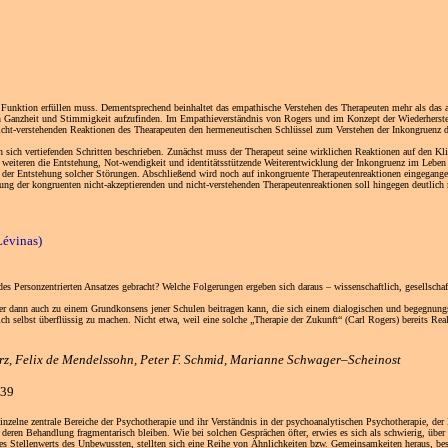
he Funktion erfüllen muss. Dementsprechend beinhaltet das empathische Verstehen des Therapeuten mehr als das
 Ganzheit und Stimmigkeit aufzufinden. Im Empathieverständnis von Rogers und im Konzept der Wiederherstel
cht-verstehenden Reaktionen des Thearapeuten den hermeneutischen Schlüssel zum Verstehen der Inkongruenz de
 sich vertiefenden Schritten beschrieben. Zunächst muss der Therapeut seine wirklichen Reaktionen auf den K
 weiteren die Entstehung, Not-wendigkeit und identitätsstützende Weiterentwicklung der Inkongruenz im Leben 
der Entstehung solcher Störungen. Abschließend wird noch auf inkongruente Therapeutenreaktionen eingegangen
ebung der kongruenten nicht-akzeptierenden und nicht-verstehenden Therapeutenreaktionen soll hingegen deutlich
Lévinas)
s Personzentrierten Ansatzes gebracht? Welche Folgerungen ergeben sich daraus – wissenschaftlich, gesellschaft
, der dann auch zu einem Grundkonsens jener Schulen beitragen kann, die sich einem dialogischen und begegnun
– sich selbst überflüssig zu machen. Nicht etwa, weil eine solche „Therapie der Zukunft“ (Carl Rogers) bereits 
urz, Felix de Mendelssohn, Peter F. Schmid, Marianne Schwager–Scheinost
39
zelne zentrale Bereiche der Psychotherapie und ihr Verständnis in der psychoanalytischen Psychotherapie, der L
 Behandlung fragmentarisch bleiben. Wie bei solchen Gesprächen öfter, erwies es sich als schwierig, über de
des Stellenwerts des Unbewussten, stellten sich eine Reihe von Ähnlichkeiten bzw. Gemeinsamkeiten heraus, bes