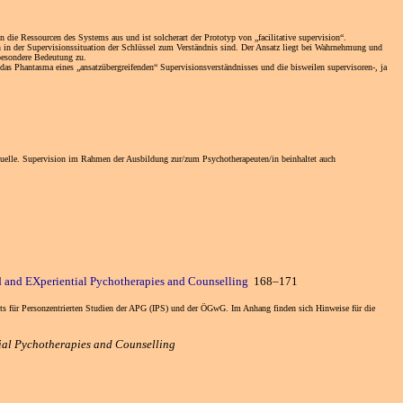
 die Ressourcen des Systems aus und ist solcherart der Prototyp von „facilitative supervision“.
en in der Supervisionssituation der Schlüssel zum Verständnis sind. Der Ansatz liegt bei Wahrnehmung und
 besondere Bedeutung zu.
das Phantasma eines „ansatzübergreifenden“ Supervisionsverständnisses und die bisweilen supervisoren-, ja
nsquelle. Supervision im Rahmen der Ausbildung zur/zum Psychotherapeuten/in beinhaltet auch
d and EXperiential Pychotherapies and Counselling
168–171
ts für Personzentrierten Studien der APG (IPS) und der ÖGwG. Im Anhang finden sich Hinweise für die
ial Pychotherapies and Counselling