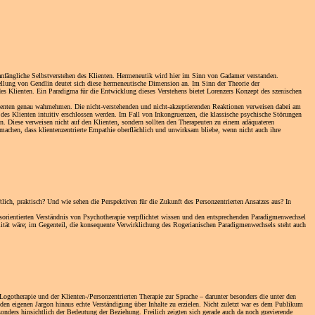
 anfängliche Selbstverstehen des Klienten. Hermeneutik wird hier im Sinn von Gadamer verstanden.
lung von Gendlin deutet sich diese hermeneutische Dimension an. Im Sinn der Theorie der
s Klienten. Ein Paradigma für die Entwicklung dieses Verstehens bietet Lorenzers Konzept des szenischen
lienten genau wahrnehmen. Die nicht-verstehenden und nicht-akzeptierenden Reaktionen verweisen dabei am
des Klienten intuitiv erschlossen werden. Im Fall von Inkongruenzen, die klassische psychische Störungen
. Diese verweisen nicht auf den Klienten, sondern sollten den Therapeuten zu einem adäquateren
 machen, dass klientenzentrierte Empathie oberflächlich und unwirksam bliebe, wenn nicht auch ihre
lich, praktisch? Und wie sehen die Perspektiven für die Zukunft des Personzentrierten Ansatzes aus? In
gsorientierten Verständnis von Psychotherapie verpflichtet wissen und den entsprechenden Paradigmenwechsel
Realität wäre; im Gegenteil, die konsequente Verwirklichung des Rogerianischen Paradigmenwechsels steht auch
ogotherapie und der Klienten-/Personzentrierten Therapie zur Sprache – darunter besonders die unter den
n eigenen Jargon hinaus echte Verständigung über Inhalte zu erzielen. Nicht zuletzt war es dem Publikum
onders hinsichtlich der Bedeutung der Beziehung. Freilich zeigten sich gerade auch da noch gravierende