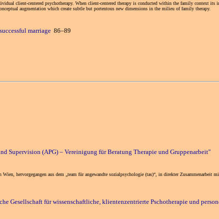
ividual client-centered psychotherapy. When client-centered therapy is conducted within the family context its i
e conceptual augmentation which create subtle but portentous new dimensions in the milieu of family therapy.
 successful marriage
86–89
und Supervision (APG) – Vereinigung für Beratung Therapie und Gruppenarbeit"
n Wien, hervorgegangen aus dem „team für angewandte sozialpsychologie (tas)“, in direkter Zusammenarbeit mit 
e Gesellschaft für wissenschaftliche, klientenzentrierte Pschotherapie und perso