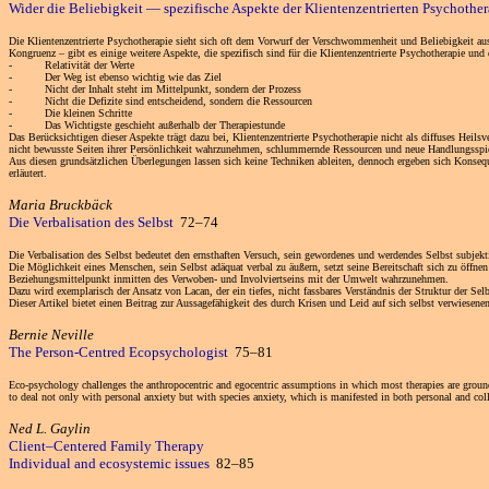
Wider die Beliebigkeit — spezifische Aspekte der Klientenzentrierten Psychothe
Die Klientenzentrierte Psychotherapie sieht sich oft dem Vorwurf der Verschwommenheit und Beliebigkeit au
Kongruenz – gibt es einige weitere Aspekte, die spezifisch sind für die Klientenzentrierte Psychotherapie un
- Relativität der Werte
- Der Weg ist ebenso wichtig wie das Ziel
- Nicht der Inhalt steht im Mittelpunkt, sondern der Prozess
- Nicht die Defizite sind entscheidend, sondern die Ressourcen
- Die kleinen Schritte
- Das Wichtigste geschieht außerhalb der Therapiestunde
Das Berücksichtigen dieser Aspekte trägt dazu bei, Klientenzentrierte Psychotherapie nicht als diffuses Heil
nicht bewusste Seiten ihrer Persönlichkeit wahrzunehmen, schlummernde Ressourcen und neue Handlungsspie
Aus diesen grundsätzlichen Überlegungen lassen sich keine Techniken ableiten, dennoch ergeben sich Konsequ
erläutert.
Maria Bruckbäck
Die Verbalisation des Selbst
72–74
Die Verbalisation des Selbst bedeutet den ernsthaften Versuch, sein gewordenes und werdendes Selbst subjektiv
Die Möglichkeit eines Menschen, sein Selbst adäquat verbal zu äußern, setzt seine Bereitschaft sich zu öffn
Beziehungsmittelpunkt inmitten des Verwoben- und Involviertseins mit der Umwelt wahrzunehmen.
Dazu wird exemplarisch der Ansatz von Lacan, der ein tiefes, nicht fassbares Verständnis der Struktur der Se
Dieser Artikel bietet einen Beitrag zur Aussagefähigkeit des durch Krisen und Leid auf sich selbst verwiesene
Bernie Neville
The Person-Centred Ecopsychologist
75–81
Eco-psychology challenges the anthropocentric and egocentric assumptions in which most therapies are grounded
to deal not only with personal anxiety but with species anxiety, which is manifested in both personal and col
Ned L. Gaylin
Client–Centered Family Therapy
Individual and ecosystemic issues
82–85