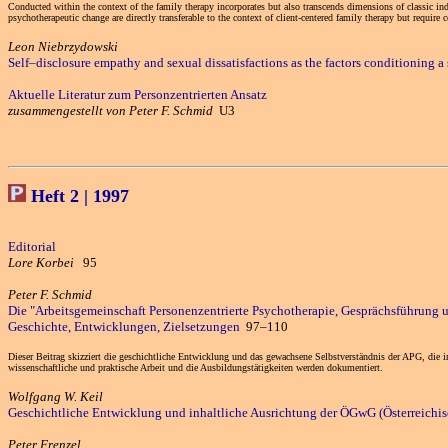
Conducted within the context of the family therapy incorporates but also transcends dimensions of classic ind
psychotherapeutic change are directly transferable to the context of client-centered family therapy but requir
Leon Niebrzydowski
Self–disclosure empathy and sexual dissatisfactions as the factors conditioning a
Aktuelle Literatur zum Personzentrierten Ansatz
zusammengestellt von Peter F. Schmid
U3
Heft 2 | 1997
Editorial
Lore Korbei
95
Peter F. Schmid
Die "Arbeitsgemeinschaft Personenzentrierte Psychotherapie, Gesprächsführung 
Geschichte, Entwicklungen, Zielsetzungen
97–110
Dieser Beitrag skizziert die geschichtliche Entwicklung und das gewachsene Selbstverständnis der APG, die i
wissenschaftliche und praktische Arbeit und die Ausbildungstätigkeiten werden dokumentiert.
Wolfgang W. Keil
Geschichtliche Entwicklung und inhaltliche Ausrichtung der ÖGwG (Österreichisch
Peter Frenzel