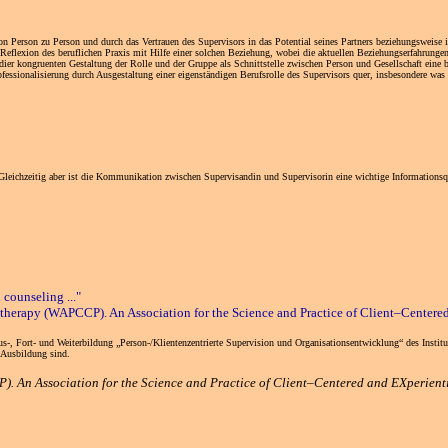
on Person zu Person und durch das Vertrauen des Supervisors in das Potential seines Partners beziehungsweise in
e Reflexion des beruflichen Praxis mit Hilfe einer solchen Beziehung, wobei die aktuellen Beziehungserfahrung
dier kongruenten Gestaltung der Rolle und der Gruppe als Schnittstelle zwischen Person und Gesellschaft eine
essionalisierung durch Ausgestaltung einer eigenständigen Berufsrolle des Supervisors quer, insbesondere was 
et. Gleichzeitig aber ist die Kommunikation zwischen Supervisandin und Supervisorin eine wichtige Informatio
 counseling ..."
herapy (WAPCCP). An Association for the Science and Practice of Client–Centere
Fort- und Weiterbildung „Person-/Klientenzentrierte Supervision und Organisationsentwicklung“ des Institu
 Ausbildung sind.
. An Association for the Science and Practice of Client–Centered and EXperient