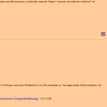
mpact and efficaciousness is profoundly enhanced. Rogers’ “necessary and sufficient conditions” for
Carl Rogers und seinen Mitarbeitern in La Jolla entstanden ist. Das gegenwärtige Selbstverständnis, die
norientierte Gesprächsführung)
111-116