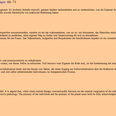
rapie
66–71
sgesetzt. Es erscheint deshalb sinnvoll, genauer darüber nachzudenken und zu verdeutlichen, was die Eigenart
d die sowohl theoretische wie praktische Bedeutung haben:
sversprechen misszuverstehen, sondern sie als das wahrzunehmen, was sie ist: ein Instrument, das Menschen ermö
lräume zu entdecken, ihren eigenen Weg zu finden und Verantwortung für sich zu übernehmen.
enzen für die Praxis. Das Wahrnehmen, Aufgreifen und Respektieren der beschriebenen Aspekte ist ein wesentlic
 und prozessorientiert zu verbalisieren.
en voraus, um dieses Selbst zu erforschen. Soll bewusst vom Eigenen die Rede sein, ist die Anerkennung der inn
lbstverbalisation bietet und der Ansatz von Tamm, der einen Zugang zur Selbstverbalisation über die Reflexion 
n und sich selbst reflektierenden Individuums im therapeutischen Prozess.
. It is argued that, while client-centred therapy conventionally focusses on the internal congruence of the ind
lective pathology. The primacy of the individual and the primacy of the planet must both be fully acknowledged i