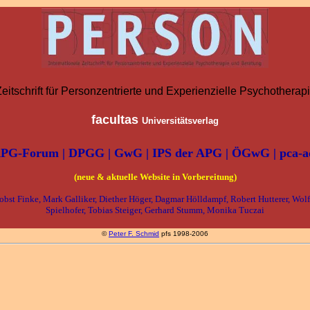
Zeitschrift für Personzentrierte und Experienzielle Psychothera
facultas
Universitätsverlag
PG-Forum | DPGG | GwG | IPS der APG | ÖGwG | pca-a
(neue & aktuelle Website in Vorbereitung)
 Jobst Finke, Mark Galliker, Diether Höger, Dagmar Hölldampf, Robert Hutterer, Wol
Spielhofer, Tobias Steiger, Gerhard Stumm, Monika Tuczai
©
Peter F. Schmid
pfs 1998-2006