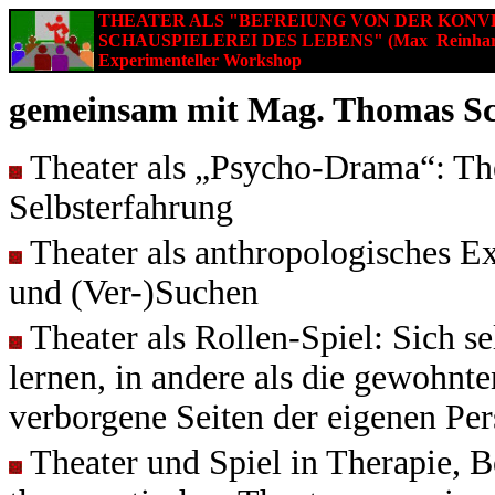
THEATER ALS "BEFREIUNG VON DER KON
SCHAUSPIELEREI DES LEBENS" (Max
Reinhar
Experimenteller Workshop
gemeinsam mit Mag. Thomas Sc
Theater als „Psycho-Drama“: Thea
Selbsterfahrung
Theater als anthropologisches Ex
und (Ver-)Suchen
Theater als Rollen-Spiel: Sich s
lernen, in andere als die gewohnte
verborgene Seiten der eigenen Per
Theater und Spiel in Therapie, 