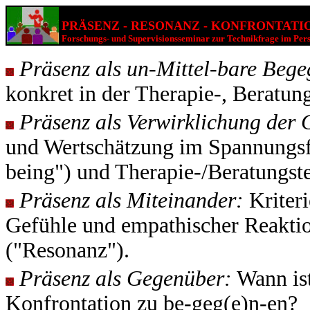
PRÄSENZ - RESONANZ - KONFRONTATI
Forschungs- und Supervisionsseminar zur Technikfrage im Pers
Präsenz als un-Mittel-bare Beg
konkret in der Therapie-, Beratun
Präsenz als Verwirklichung der
und Wertschätzung im Spannungsf
being") und Therapie-/Beratungst
Präsenz als Miteinander:
Kriteri
Gefühle und empathischer Reaktio
("Resonanz").
Präsenz als Gegenüber:
Wann ist
Konfrontation zu be-geg(e)n-en?