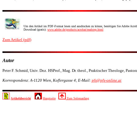
Um den Artikel im PDF-Format lesen und ausdrucken zu könne, benötigen Sie Adobe Acrob
Download (gratis):
www.adobe.de/products/acrobat/readstep.html
Zum Artikel (pdf)
Autor
Peter F. Schmid,
Univ. Doz. HSProf., Mag. Dr. theol., Praktischer Theologe, Past
Korrespondenz: A-1120 Wien, Koflergasse 4; E-Mail:
pfs@pfs-online.at
Hauptseite
Zum Seitenanfang
Artikelübersicht