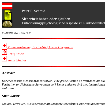
Peter F. Schmid
Sicherheit haben oder glauben
Entwicklungspsychologische Aspekte zu Risikobereitsch
© Diakonia 21,2 (1990) 78-87
Zusammenfassung, Stichwörter| Abstract, keywords
Text | Article
Autor | Author
Abstract
Der erwachsene Mensch braucht sowohl eine große Portion an Vertrauen als auch
Festhalten an Sicherheits-Surrogaten bei? Unter anderem sind dies Institutione
einlassen.
Stichwörter
Glaube, Vertrauen, Risikobereitschaft, Sicherheitsbedürfnis, Entwicklungspsycho