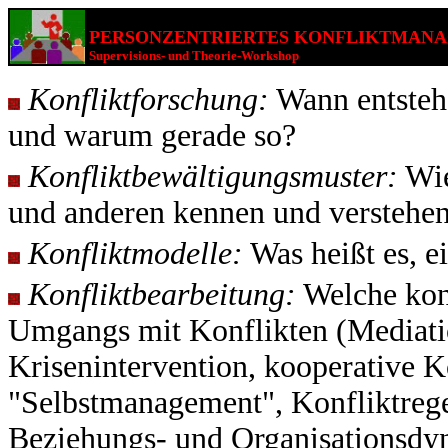
PERSONZENTRIERTES KONFLIKTMAN
Supervisions- und Theorie-Workshop
Konfliktforschung:
Wann entstehe
und warum gerade so?
Konfliktbewältigungsmuster:
Wie
und anderen kennen und verstehen
Konfliktmodelle:
Was heißt es, e
Konfliktbearbeitung:
Welche kon
Umgangs mit Konflikten (Mediati
Krisenintervention, kooperative K
"Selbstmanagement", Konfliktrege
Beziehungs- und Organisationsdy