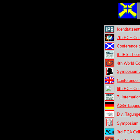
Identitätsen
7th PCE Conf
Conference o
8. IPS Theo
4th World C
Symposium A
Conference '
6th PCE Conf
7. Internati
ÄGG-Tagung:
Div. Tagunge
Symposium '
3rd PCA Col