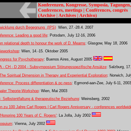
Konferenzen, Kongresse, Symposia, Tagungen,
Conferences, meetings | Conférences, congrès
(Archive | Archives | Archivo)
twicklung durch Begegnung (IPS)
Wien, 27.-28.4. 2007
erence: Leading a good life
: Potsdam, July 12-16, 2006
n relational depth to honour the work of D. Mearns
: Glasgow, May 18, 2006
rieworkshop
: Wien, 14.-15. Oktober 2005
ongress for Psychotherapy
: Buenos Aires, August 2005
 - CH - D 2004 - Subsymposium Störungsspezifische Ansätze
: Salzburg, 17
The Spiritual Dimension in Therapy and Experiential Exploration
: Norwich, Ju
erence: Process differentiation & pc-ness
: Egmond-aan-Zee, July 6-11, 200
onaler Theorie-Workshop
: Wien, Mai 2003
 Selbstentfaltung & therapeutische Beziehung
: Weinsberg, 2002
n zu 100 Jahre Carl Rogers | Carl Rogers Anniversary - conferences worldwid
Honoring 100 Years of C. Rogers'
: La Jolla, July 2002
loquium
: Vienna, July 2002