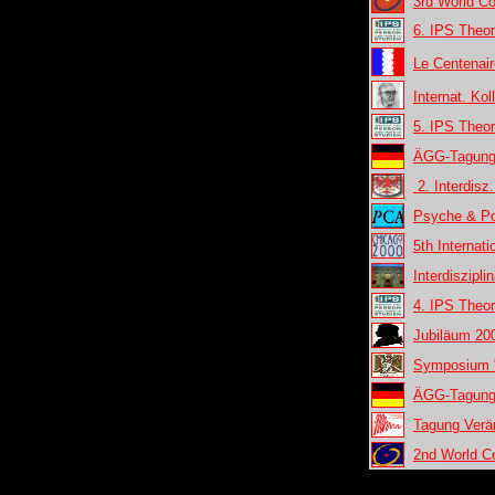
3rd World C
6. IPS Theo
Le Centenair
Internat. Ko
5. IPS Theo
ÄGG-Tagung
2. Interdisz
Psyche & Pol
5th Internat
Interdiszipl
4. IPS Theo
Jubiläum 20
Symposium "
ÄGG-Tagung:
Tagung Verä
2nd World C