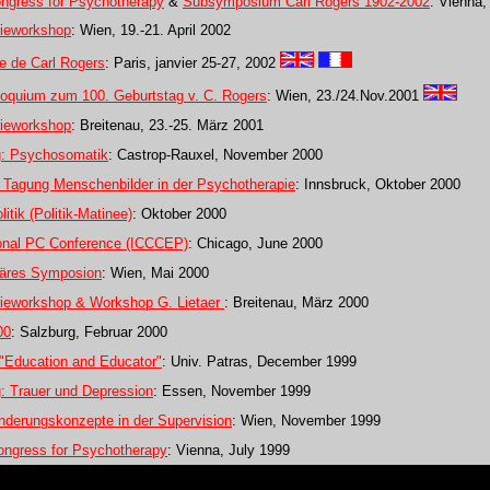
ongress for Psychotherapy
&
Subsymposium Carl Rogers 1902-2002
: Vienna,
rieworkshop
: Wien, 19.-21. April 2002
e de Carl Rogers
: Paris, janvier 25-27, 2002
lloquium zum 100. Geburtstag v. C. Rogers
: Wien, 23./24.Nov.2001
rieworkshop
: Breitenau, 23.-25. März 2001
: Psychosomatik
: Castrop-Rauxel, November 2000
. Tagung
Menschenbilder in der Psychotherapie
: Innsbruck, Oktober 2000
itik (Politik-Matinee)
: Oktober 2000
ional PC Conference (ICCCEP)
: Chicago, June 2000
inäres Symposion
: Wien, Mai 2000
rieworkshop & Workshop G. Lietaer
: Breitenau, März 2000
00
: Salzburg, Februar 2000
Education and Educator"
: Univ. Patras, December 1999
 Trauer und Depression
: Essen, November 1999
nderungskonzepte in der Supervision
: Wien, November 1999
ongress for Psychotherapy
: Vienna, July 1999